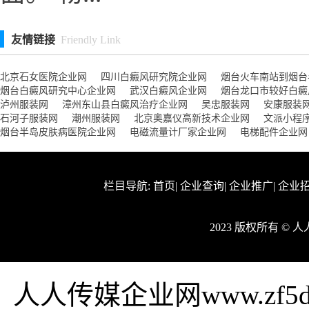
友情链接
Friendly Link
北京石女医院企业网
四川白癜风研究院企业网
烟台火车南站到烟台
烟台白癜风研究中心企业网
武汉白癜风企业网
烟台龙口市较好白癜
泸州服装网
漳州东山县白癜风治疗企业网
吴忠服装网
安康服装
石河子服装网
潮州服装网
北京奥嘉仪高新技术企业网
文派小程
烟台半岛皮肤病医院企业网
电磁流量计厂家企业网
电梯配件企业网
栏目导航:
首页
|
企业查询
|
企业推广
|
企业
2023 版权所有 ©
人人传媒企业网www.zf5ddd